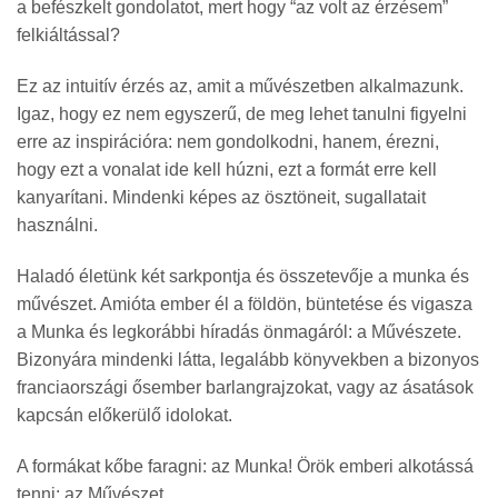
a befészkelt gondolatot, mert hogy “az volt az érzésem”
felkiáltással?
Ez az intuitív érzés az, amit a művészetben alkalmazunk.
Igaz, hogy ez nem egyszerű, de meg lehet tanulni figyelni
erre az inspirációra: nem gondolkodni, hanem, érezni,
hogy ezt a vonalat ide kell húzni, ezt a formát erre kell
kanyarítani. Mindenki képes az ösztöneit, sugallatait
használni.
Haladó életünk két sarkpontja és összetevője a munka és
művészet. Amióta ember él a földön, büntetése és vigasza
a Munka és legkorábbi híradás önmagáról: a Művészete.
Bizonyára mindenki látta, legalább könyvekben a bizonyos
franciaországi ősember barlangrajzokat, vagy az ásatások
kapcsán előkerülő idolokat.
A formákat kőbe faragni: az Munka! Örök emberi alkotássá
tenni: az Művészet.