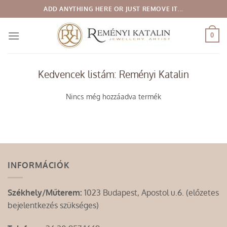
Skip
ADD ANYTHING HERE OR JUST REMOVE IT...
to
content
0
Kedvencek listám: Reményi Katalin
Nincs még hozzáadva termék
INFORMÁCIÓK
Székhely/Műterem:
1023 Budapest, Apostol u.6. (előzetes
bejelentkezés szükséges)