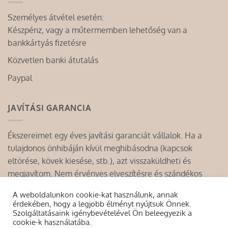
Személyes átvétel esetén:
Készpénz, vagy a műtermemben lehetőség van a
bankkártyás fizetésre
Közvetlen banki átutalás
Paypal
JAVÍTÁSI GARANCIA
Ékszereimet egy éves javítási garanciát vállalok. Ha a
tulajdonos önhibáján kívül meghibásodna (kapcsok
eltörése, kövek kiesése, stb.), azt visszaküldheti és
megjavítom. Nem érvényes elveszítésre és szándékos
rongálásra.
A weboldalunkon cookie-kat használunk, annak
érdekében, hogy a legjobb élményt nyújtsuk Önnek.
Szolgáltatásaink igénybevételével Ön beleegyezik a
cookie-k használatába.