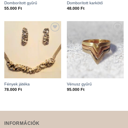
Domborított gyűrű
Domborított karkötő
55.000
Ft
48.000
Ft
Add to
Add to
wishlist
wishlist
Fények játéka
Vénusz gyűrű
78.000
Ft
95.000
Ft
INFORMÁCIÓK