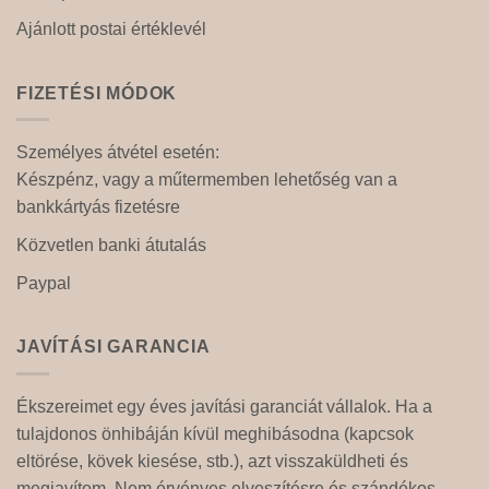
Ajánlott postai értéklevél
FIZETÉSI MÓDOK
Személyes átvétel esetén:
Készpénz, vagy a műtermemben lehetőség van a
bankkártyás fizetésre
Közvetlen banki átutalás
Paypal
JAVÍTÁSI GARANCIA
Ékszereimet egy éves javítási garanciát vállalok. Ha a
tulajdonos önhibáján kívül meghibásodna (kapcsok
eltörése, kövek kiesése, stb.), azt visszaküldheti és
megjavítom. Nem érvényes elveszítésre és szándékos