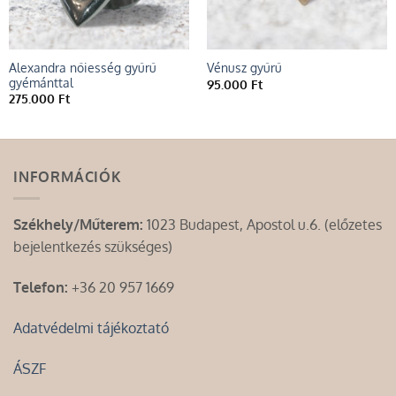
Alexandra nőiesség gyűrű
Vénusz gyűrű
gyémánttal
95.000
Ft
275.000
Ft
INFORMÁCIÓK
Székhely/Műterem:
1023 Budapest, Apostol u.6. (előzetes
bejelentkezés szükséges)
Telefon:
+36 20 957 1669
Adatvédelmi tájékoztató
ÁSZF