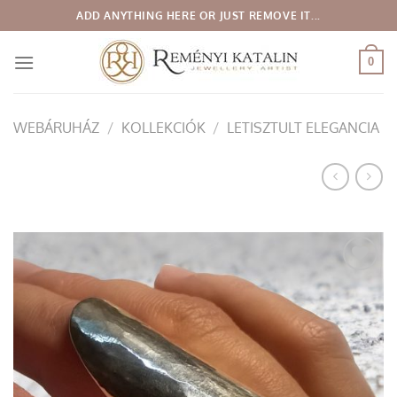
Skip
ADD ANYTHING HERE OR JUST REMOVE IT...
to
content
0
WEBÁRUHÁZ
/
KOLLEKCIÓK
/
LETISZTULT ELEGANCIA
Add to
wishlist