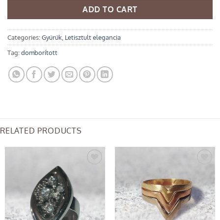
ADD TO CART
Categories:
Gyűrűk
,
Letisztult elegancia
Tag:
domborított
RELATED PRODUCTS
Add to
Add to
wishlist
wishlist