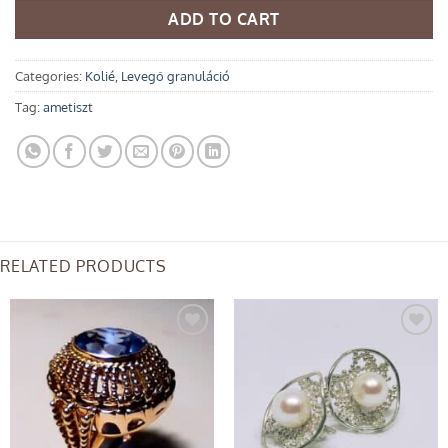
ADD TO CART
Categories:
Kolié
,
Levegő granuláció
Tag:
ametiszt
RELATED PRODUCTS
Add to
Add to
wishlist
wishlist