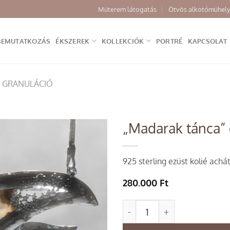
Műterem látogatás
Ötvös alkotóműhely
BEMUTATKOZÁS
ÉKSZEREK
KOLLEKCIÓK
PORTRÉ
KAPCSOLAT
 GRANULÁCIÓ
„Madarak tánca” 
Add to
925 sterling ezüst kolié achát
wishlist
280.000
Ft
"Madarak tánca" c. Kolié q