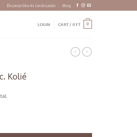
Ékszerpróba és tanácsadás
Blog
0
LOGIN
CART /
0
FT
c. Kolié
tal.
uantity