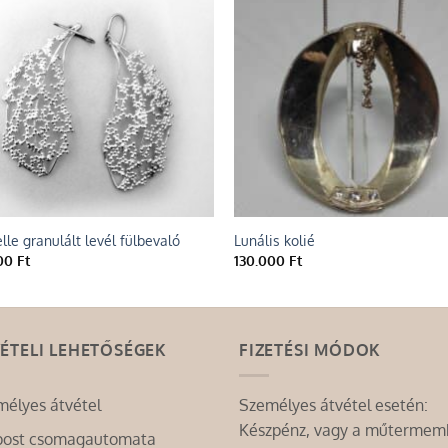
Add to
Add
wishlist
wish
lle granulált levél fülbevaló
Lunális kolié
000
Ft
130.000
Ft
ÉTELI LEHETŐSÉGEK
FIZETÉSI MÓDOK
mélyes átvétel
Személyes átvétel esetén:
Készpénz, vagy a műterme
post csomagautomata