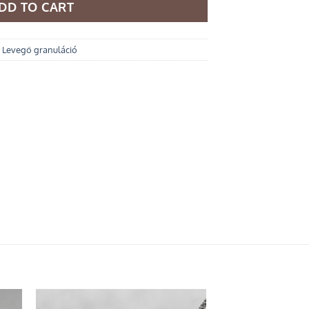
DD TO CART
,
Levegő granuláció