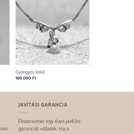
 to
Add to
list
wishlist
Gyöngyös kolié
Rózsakvarc álom kol
180.000
Ft
110.000
Ft
JAVÍTÁSI GARANCIA
Ékszereimet egy éves javítási
mben
garanciát vállalok. Ha a