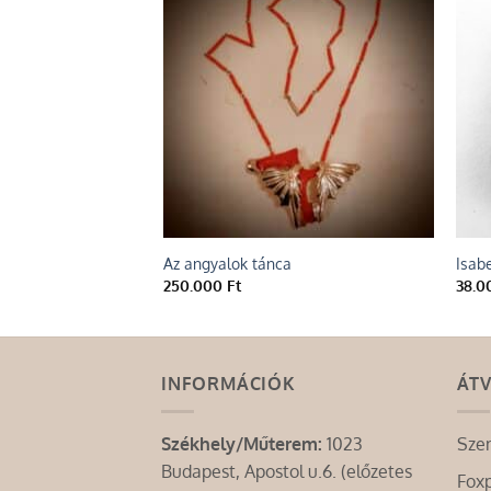
Add to
wishlist
Az angyalok tánca
Isabe
250.000
Ft
38.
INFORMÁCIÓK
ÁTV
Székhely/Műterem:
1023
Sze
Budapest, Apostol u.6. (előzetes
Fox