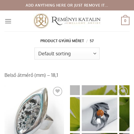
Skip
ADD ANYTHING HERE OR JUST REMOVE IT...
to
content
0
PRODUCT GYŰRŰ MÉRET
/
57
Belső átmérő (mm) – 18,1
Add to
Add to
wishlist
wishlist