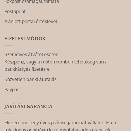
Foxpost csomagautomata
Postapont
Ajánlott postai értéklevél
FIZETÉSI MÓDOK
Személyes átvétel esetén:
Készpénz, vagy a műtermemben lehetőség van a
bankkártyás fizetésre
Közvetlen banki átutalás
Paypal
JAVÍTÁSI GARANCIA
Ékszereimet egy éves javítási garanciát vállalok. Ha a
tulajdonos önhibáján kívül meghibásodna (kapcsok