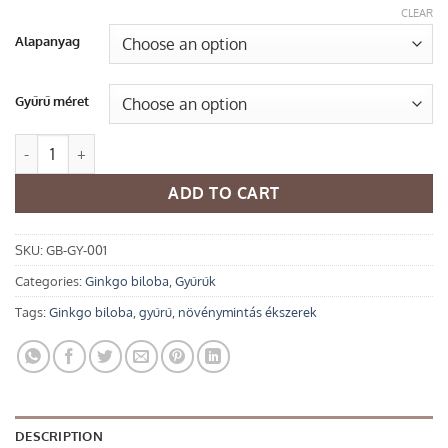
CLEAR
Alapanyag
Gyűrű méret
Ginkgo biloba gyöngyös gyűrű quantity
ADD TO CART
SKU:
GB-GY-001
Categories:
Ginkgo biloba
,
Gyűrűk
Tags:
Ginkgo biloba
,
gyűrű
,
növénymintás ékszerek
DESCRIPTION