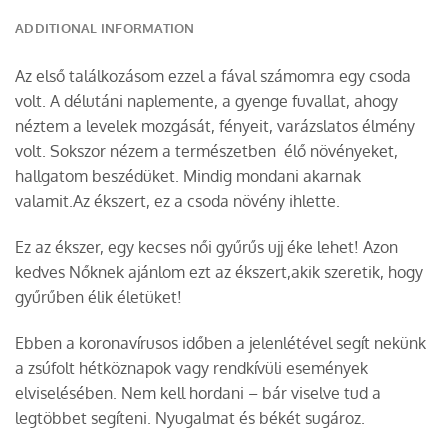
ADDITIONAL INFORMATION
Az első találkozásom ezzel a fával számomra egy csoda
volt. A délutáni naplemente, a gyenge fuvallat, ahogy
néztem a levelek mozgását, fényeit, varázslatos élmény
volt. Sokszor nézem a természetben élő növényeket,
hallgatom beszédüket. Mindig mondani akarnak
valamit.Az ékszert, ez a csoda növény ihlette.
Ez az ékszer, egy kecses női gyűrűs ujj éke lehet! Azon
kedves Nőknek ajánlom ezt az ékszert,akik szeretik, hogy
gyűrűben élik életüket!
Ebben a koronavírusos időben a jelenlétével segít nekünk
a zsúfolt hétköznapok vagy rendkívüli események
elviselésében. Nem kell hordani – bár viselve tud a
legtöbbet segíteni. Nyugalmat és békét sugároz.