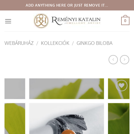
Skip
ADD ANYTHING HERE OR JUST REMOVE IT...
to
content
0
WEBÁRUHÁZ
/
KOLLEKCIÓK
/
GINKGO BILOBA
Add to
wishlist