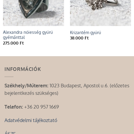
Alexandra nőiesség gyűrű
Krizantém gyűrű
gyémánttal
38.000
Ft
275.000
Ft
INFORMÁCIÓK
Székhely/Műterem:
1023 Budapest, Apostol u.6. (előzetes
bejelentkezés szükséges)
Telefon:
+36 20 957 1669
Adatvédelmi tájékoztató