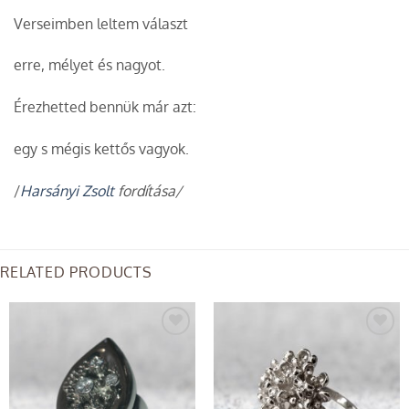
Verseimben leltem választ
erre, mélyet és nagyot.
Érezhetted bennük már azt:
egy s mégis kettős vagyok.
/
Harsányi Zsolt
fordítása/
RELATED PRODUCTS
Add to
Add to
wishlist
wishlist