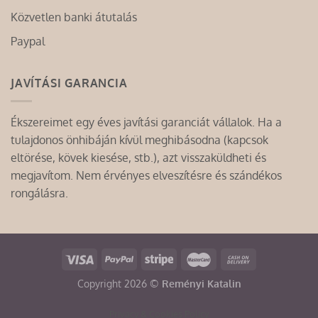
Közvetlen banki átutalás
Paypal
JAVÍTÁSI GARANCIA
Ékszereimet egy éves javítási garanciát vállalok. Ha a
tulajdonos önhibáján kívül meghibásodna (kapcsok
eltörése, kövek kiesése, stb.), azt visszaküldheti és
megjavítom. Nem érvényes elveszítésre és szándékos
rongálásra.
Copyright 2026 ©
Reményi Katalin
Privacy & Cookies Policy