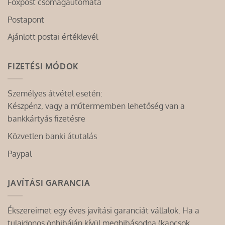
Foxpost csomagautomata
Postapont
Ajánlott postai értéklevél
FIZETÉSI MÓDOK
Személyes átvétel esetén:
Készpénz, vagy a műtermemben lehetőség van a
bankkártyás fizetésre
Közvetlen banki átutalás
Paypal
JAVÍTÁSI GARANCIA
Ékszereimet egy éves javítási garanciát vállalok. Ha a
tulajdonos önhibáján kívül meghibásodna (kapcsok