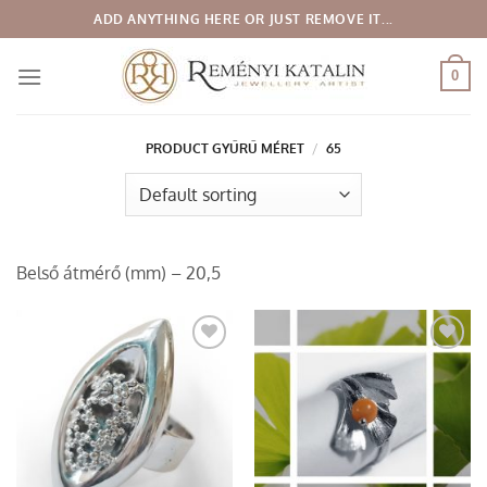
Skip
ADD ANYTHING HERE OR JUST REMOVE IT...
to
content
0
PRODUCT GYŰRŰ MÉRET
/
65
Belső átmérő (mm) – 20,5
Add to
Add to
wishlist
wishlist