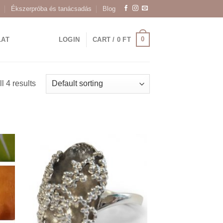
Ékszerpróba és tanácsadás
Blog
0
LAT
LOGIN
CART /
0
FT
l 4 results
 to
Add to
ist
wishlist