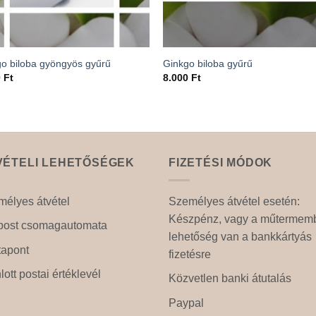
o biloba gyöngyös gyűrű
Ginkgo biloba gyűrű
0
Ft
8.000
Ft
VÉTELI LEHETŐSÉGEK
FIZETÉSI MÓDOK
élyes átvétel
Személyes átvétel esetén:
Készpénz, vagy a műtermem
post csomagautomata
lehetőség van a bankkártyás
tapont
fizetésre
lott postai értéklevél
Közvetlen banki átutalás
Paypal