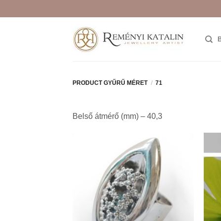
Skip
to
content
PRODUCT GYŰRŰ MÉRET
/
71
Belső átmérő (mm) – 40,3
Add to
wishlist