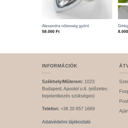
Alexandra nőiesség gyűrű
Ginkg
58.000
Ft
8.00
INFORMÁCIÓK
ÁT
Székhely/Műterem:
1023
Szem
Budapest, Apostol u.6. (előzetes
Fox
bejelentkezés szükséges)
Pos
Telefon:
+36 20 957 1669
Aján
Adatvédelmi tájékoztató