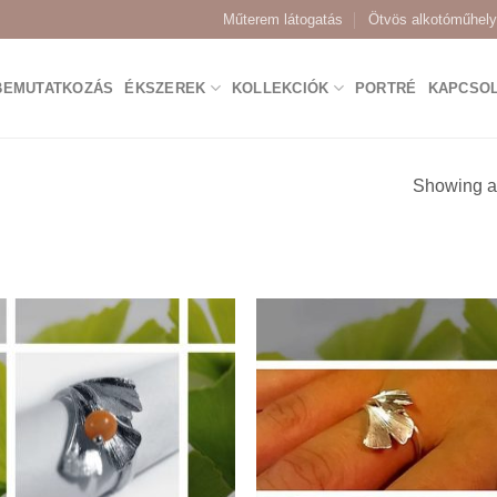
Műterem látogatás
Ötvös alkotóműhely
BEMUTATKOZÁS
ÉKSZEREK
KOLLEKCIÓK
PORTRÉ
KAPCSO
Showing al
Add to
Add
wishlist
wishl