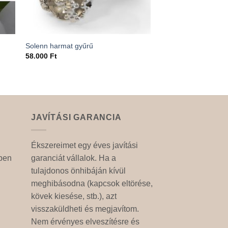
Solenn harmat gyűrű
58.000
Ft
JAVÍTÁSI GARANCIA
Ékszereimet egy éves javítási
ben
garanciát vállalok. Ha a
tulajdonos önhibáján kívül
meghibásodna (kapcsok eltörése,
kövek kiesése, stb.), azt
visszaküldheti és megjavítom.
Nem érvényes elveszítésre és