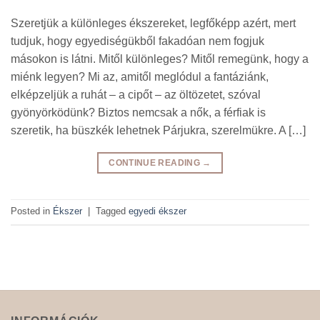
Szeretjük a különleges ékszereket, legfőképp azért, mert
tudjuk, hogy egyediségükből fakadóan nem fogjuk
másokon is látni. Mitől különleges? Mitől remegünk, hogy a
miénk legyen? Mi az, amitől meglódul a fantáziánk,
elképzeljük a ruhát – a cipőt – az öltözetet, szóval
gyönyörködünk? Biztos nemcsak a nők, a férfiak is
szeretik, ha büszkék lehetnek Párjukra, szerelmükre. A […]
CONTINUE READING
→
Posted in
Ékszer
|
Tagged
egyedi ékszer