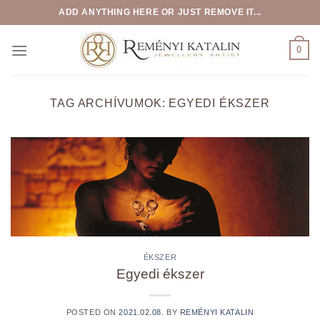
Skip
ADD ANYTHING HERE OR JUST REMOVE IT...
to
content
0
TAG ARCHÍVUMOK:
EGYEDI ÉKSZER
ÉKSZER
Egyedi ékszer
POSTED ON
2021.02.08.
BY
REMÉNYI KATALIN