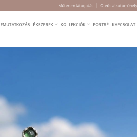
Műterem látogatás
Ötvös alkotóműhely
BEMUTATKOZÁS
ÉKSZEREK
KOLLEKCIÓK
PORTRÉ
KAPCSOLAT