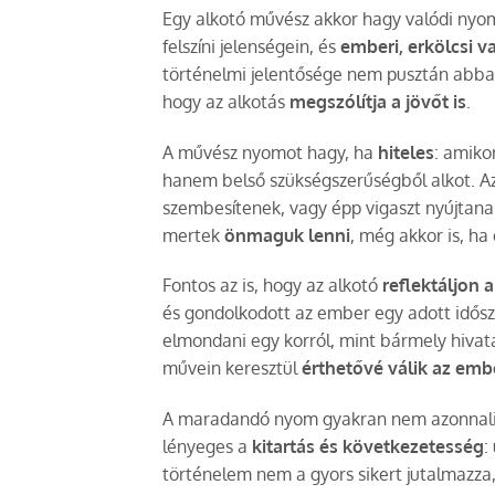
Egy alkotó művész akkor hagy valódi nyo
felszíni jelenségein, és
emberi, erkölcsi v
történelmi jelentősége nem pusztán abban 
hogy az alkotás
megszólítja a jövőt is
.
A művész nyomot hagy, ha
hiteles
: amiko
hanem belső szükségszerűségből alkot. A
szembesítenek, vagy épp vigaszt nyújtan
mertek
önmaguk lenni
, még akkor is, ha
Fontos az is, hogy az alkotó
reflektáljon 
és gondolkodott az ember egy adott idős
elmondani egy korról, mint bármely hiva
művein keresztül
érthetővé válik az embe
A maradandó nyom gyakran nem azonnali. 
lényeges a
kitartás és következetesség
:
történelem nem a gyors sikert jutalmazz