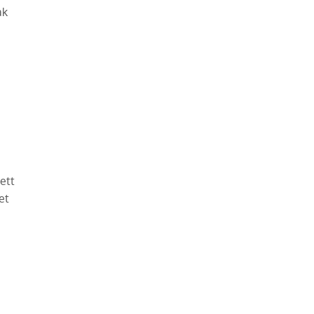
ak
ett
et