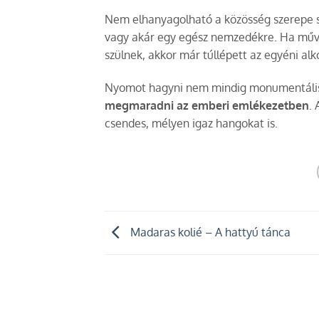
Nem elhanyagolható a közösség szerepe s
vagy akár egy egész nemzedékre. Ha művei 
szülnek, akkor már túllépett az egyéni al
Nyomot hagyni nem mindig monumentális t
megmaradni az emberi emlékezetben
.
csendes, mélyen igaz hangokat is.
Madaras kolié – A hattyú tánca