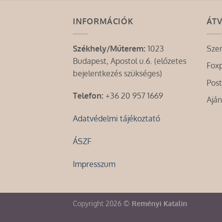
INFORMÁCIÓK
ÁTV
Székhely/Műterem:
1023
Sze
Budapest, Apostol u.6. (előzetes
Fox
bejelentkezés szükséges)
Pos
Telefon:
+36 20 957 1669
Aján
Adatvédelmi tájékoztató
ÁSZF
Impresszum
Copyright 2026 ©
Reményi Katalin