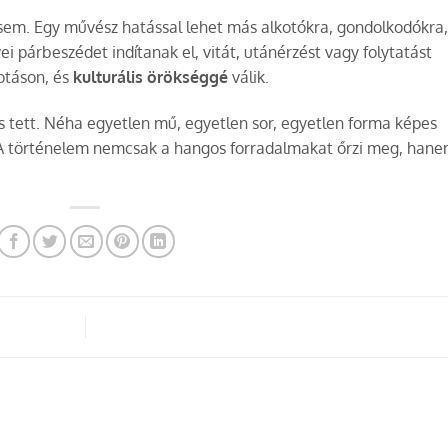
em. Egy művész hatással lehet más alkotókra, gondolkodókra,
párbeszédet indítanak el, vitát, utánérzést vagy folytatást
kotáson, és
kulturális örökséggé
válik.
ett. Néha egyetlen mű, egyetlen sor, egyetlen forma képes
 A történelem nemcsak a hangos forradalmakat őrzi meg, hane