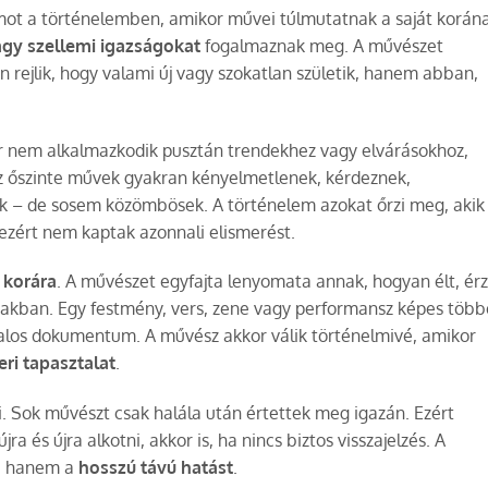
mot a történelemben, amikor művei túlmutatnak a saját korán
agy szellemi igazságokat
fogalmaznak meg. A művészet
rejlik, hogy valami új vagy szokatlan születik, hanem abban,
r nem alkalmazkodik pusztán trendekhez vagy elvárásokhoz,
z őszinte művek gyakran kényelmetlenek, kérdeznek,
ak – de sosem közömbösek. A történelem azokat őrzi meg, akik
 ezért nem kaptak azonnali elismerést.
a korára
. A művészet egyfajta lenyomata annak, hogyan élt, érz
zakban. Egy festmény, vers, zene vagy performansz képes több
talos dokumentum. A művész akkor válik történelmivé, amikor
ri tapasztalat
.
Sok művészt csak halála után értettek meg igazán. Ezért
 újra és újra alkotni, akkor is, ha nincs biztos visszajelzés. A
a, hanem a
hosszú távú hatást
.