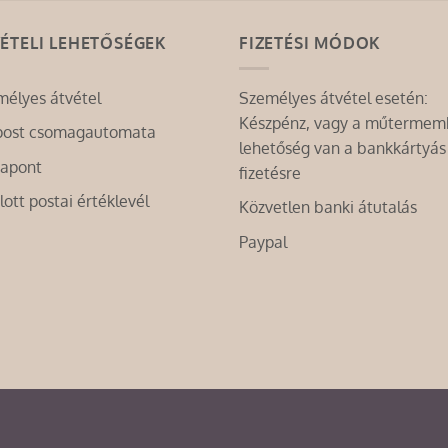
ÉTELI LEHETŐSÉGEK
FIZETÉSI MÓDOK
mélyes átvétel
Személyes átvétel esetén:
Készpénz, vagy a műterme
post csomagautomata
lehetőség van a bankkártyás
tapont
fizetésre
lott postai értéklevél
Közvetlen banki átutalás
Paypal