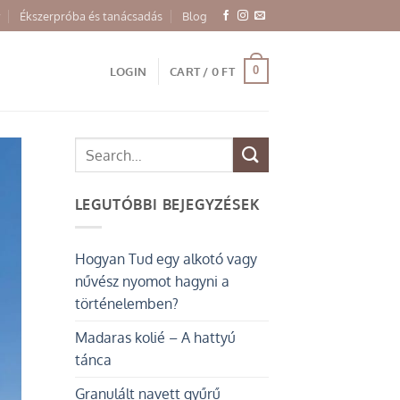
Ékszerpróba és tanácsadás
Blog
0
LOGIN
CART /
0
FT
LEGUTÓBBI BEJEGYZÉSEK
Hogyan Tud egy alkotó vagy
nűvész nyomot hagyni a
történelemben?
Madaras kolié – A hattyú
tánca
Granulált navett gyűrű